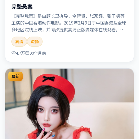
完整悬案
《完整悬案》是由顾长卫执导，全智贤、张家辉、张子枫等
主演的中国香港动作电影。2019年2月9日于中国香港及全球
多地区院线上映，并同步提供高清正版流媒体在线观看。剧
情与看点：动作场面密集，节奏明快，适合喜欢热血追缉与
高清
流畅
爆破场面的观众。本片适合检索「完整悬案」「顾长卫」
「动作」「中国香港」「2019」「2019-02-09上映」等关键
4.7万
90个月前
词的影迷阅读简介与主创信息。
最新