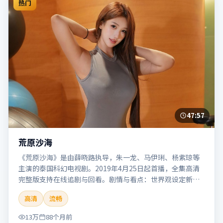
热门
47:57
荒原沙海
《荒原沙海》是由薛晓路执导，朱一龙、马伊琍、杨紫琼等
主演的泰国科幻电视剧。2019年4月25日起首播，全集高清
完整版支持在线追剧与回看。剧情与看点：世界观设定新
颖，视觉奇观与哲思并存，探讨科技与人性的边界。本片适
高清
流畅
合检索「荒原沙海」「薛晓路」「科幻」「泰国」「2019」
「2019-04-25上映」等关键词的影迷阅读简介与主创信息。
13万
88个月前