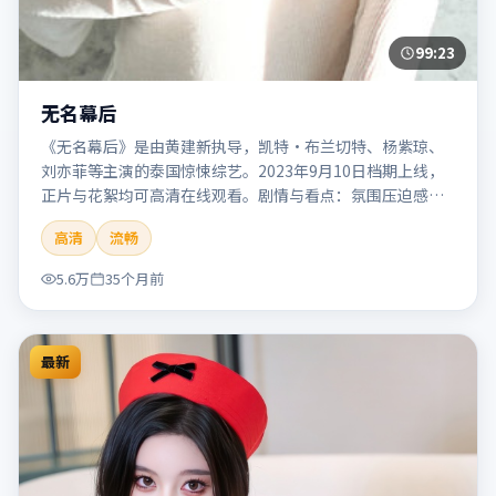
99:23
无名幕后
《无名幕后》是由黄建新执导，凯特·布兰切特、杨紫琼、
刘亦菲等主演的泰国惊悚综艺。2023年9月10日档期上线，
正片与花絮均可高清在线观看。剧情与看点：氛围压迫感
强，节奏紧张，适合追求刺激观影体验的观众。本片适合检
高清
流畅
索「无名幕后」「黄建新」「惊悚」「泰国」「2023」
「2023-09-10上映」等关键词的影迷阅读简介与主创信息。
5.6万
35个月前
最新