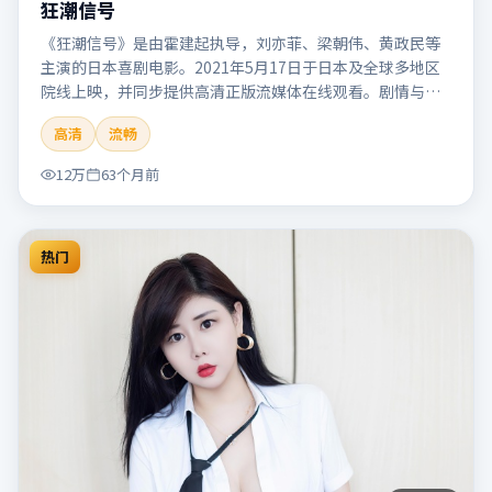
狂潮信号
《狂潮信号》是由霍建起执导，刘亦菲、梁朝伟、黄政民等
主演的日本喜剧电影。2021年5月17日于日本及全球多地区
院线上映，并同步提供高清正版流媒体在线观看。剧情与看
点：笑点自然生活化，轻松解压，适合全家或朋友一起观
高清
流畅
看。本片适合检索「狂潮信号」「霍建起」「喜剧」「日
本」「2021」「2021-05-17上映」等关键词的影迷阅读简介
12万
63个月前
与主创信息。
热门