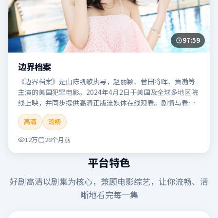
97:59
边界档案
《边界档案》是由陈凯歌执导，赵丽颖、菅田将晖、黄渤等
主演的美国犯罪电影。2024年4月2日于美国及全球多地区院
线上映，并同步提供高清正版流媒体在线观看。剧情与看
点：聚焦案件与人性灰色地带，张力十足，兼具社会观察与
高清
流畅
戏剧冲突。本片适合检索「边界档案」「陈凯歌」「犯罪」
「美国」「2024」「2024-04-02上映」等关键词的影迷阅读
12万
28个月前
简介与主创信息。
平台特色
好剧高清
以剧集为核心，兼顾电影综艺，让你流畅、清
晰地看完每一集