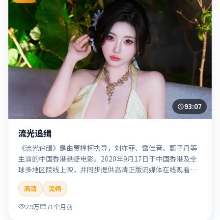
93:07
流光追缉
《流光追缉》是由贾樟柯执导，刘亦菲、雷佳音、甄子丹等
主演的中国香港悬疑电影。2020年9月17日于中国香港及全
球多地区院线上映，并同步提供高清正版流媒体在线观看。
剧情与看点：悬念层层推进，线索相互勾连，结局出人意
高清
流畅
料，适合推理爱好者。本片适合检索「流光追缉」「贾樟
柯」「悬疑」「中国香港」「2020」「2020-09-17上映」等
2.9万
71个月前
关键词的影迷阅读简介与主创信息。