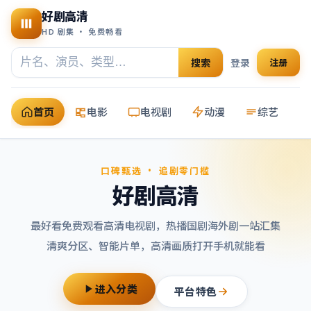
好剧高清
HD 剧集 · 免费畅看
搜索
登录
注册
首页
电影
电视剧
动漫
综艺
口碑甄选 · 追剧零门槛
好剧高清
最好看免费观看高清电视剧
，热播国剧海外剧一站汇集
清爽分区、智能片单，高清画质打开手机就能看
进入分类
平台特色