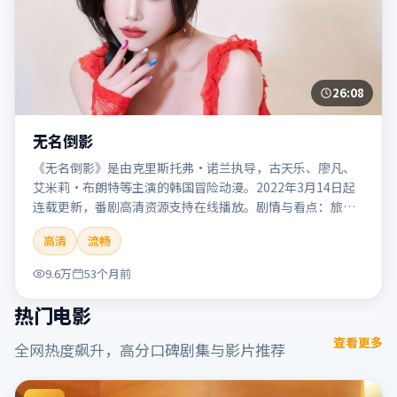
26:08
无名倒影
《无名倒影》是由克里斯托弗·诺兰执导，古天乐、廖凡、
艾米莉·布朗特等主演的韩国冒险动漫。2022年3月14日起
连载更新，番剧高清资源支持在线播放。剧情与看点：旅程
险象环生，奇观与友情并行，带来沉浸式探险体验。本片适
高清
流畅
合检索「无名倒影」「克里斯托弗·诺兰」「冒险」「韩
国」「2022」「2022-03-14上映」等关键词的影迷阅读简介
9.6万
53个月前
与主创信息。
热门电影
查看更多
全网热度飙升，高分口碑剧集与影片推荐