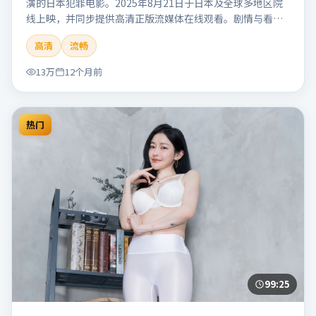
演的日本犯罪电影。2025年8月21日于日本及全球多地区院
线上映，并同步提供高清正版流媒体在线观看。剧情与看
点：聚焦案件与人性灰色地带，张力十足，兼具社会观察与
高清
流畅
戏剧冲突。本片适合检索「南港信号」「管虎」「犯罪」
「日本」「2025」「2025-08-21上映」等关键词的影迷阅读
13万
12个月前
简介与主创信息。
热门
99:25