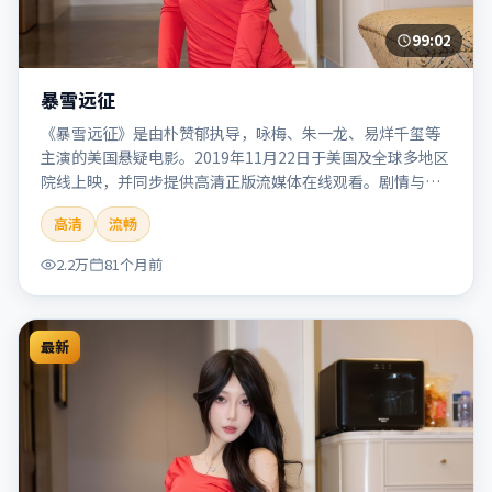
99:02
暴雪远征
《暴雪远征》是由朴赞郁执导，咏梅、朱一龙、易烊千玺等
主演的美国悬疑电影。2019年11月22日于美国及全球多地区
院线上映，并同步提供高清正版流媒体在线观看。剧情与看
点：悬念层层推进，线索相互勾连，结局出人意料，适合推
高清
流畅
理爱好者。本片适合检索「暴雪远征」「朴赞郁」「悬疑」
「美国」「2019」「2019-11-22上映」等关键词的影迷阅读
2.2万
81个月前
简介与主创信息。
最新