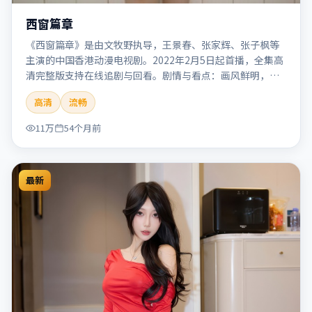
西窗篇章
《西窗篇章》是由文牧野执导，王景春、张家辉、张子枫等
主演的中国香港动漫电视剧。2022年2月5日起首播，全集高
清完整版支持在线追剧与回看。剧情与看点：画风鲜明，想
象力丰富，剧情适合青少年与动画爱好者。本片适合检索
高清
流畅
「西窗篇章」「文牧野」「动漫」「中国香港」「2022」
「2022-02-05上映」等关键词的影迷阅读简介与主创信息。
11万
54个月前
最新