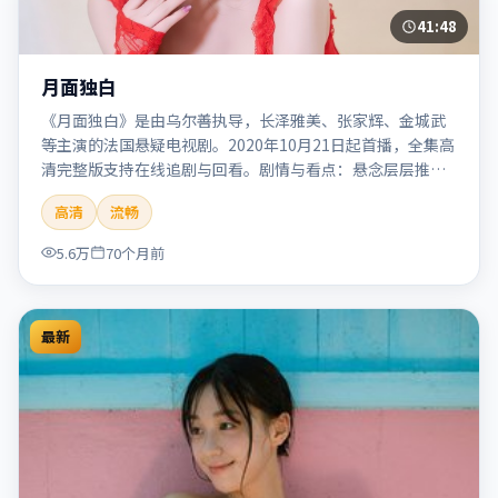
41:48
月面独白
《月面独白》是由乌尔善执导，长泽雅美、张家辉、金城武
等主演的法国悬疑电视剧。2020年10月21日起首播，全集高
清完整版支持在线追剧与回看。剧情与看点：悬念层层推
进，线索相互勾连，结局出人意料，适合推理爱好者。本片
高清
流畅
适合检索「月面独白」「乌尔善」「悬疑」「法国」
「2020」「2020-10-21上映」等关键词的影迷阅读简介与主
5.6万
70个月前
创信息。
最新