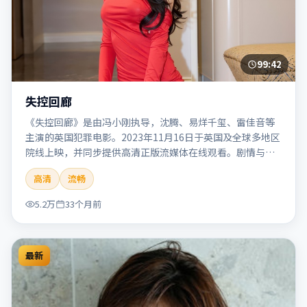
99:42
失控回廊
《失控回廊》是由冯小刚执导，沈腾、易烊千玺、雷佳音等
主演的英国犯罪电影。2023年11月16日于英国及全球多地区
院线上映，并同步提供高清正版流媒体在线观看。剧情与看
点：聚焦案件与人性灰色地带，张力十足，兼具社会观察与
高清
流畅
戏剧冲突。本片适合检索「失控回廊」「冯小刚」「犯罪」
「英国」「2023」「2023-11-16上映」等关键词的影迷阅读
5.2万
33个月前
简介与主创信息。
最新