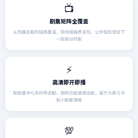
📺
剧集矩阵全覆盖
从热播连载到经典重温，院线级画质呈现，让你轻松锁定下
一部高分好剧
⚡
高清即开即播
智能缓冲与多码率适配，弱网也能顺滑追剧，客厅大屏与手
机小屏都清晰
💯