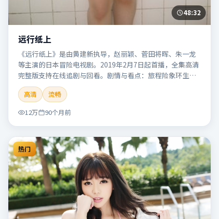
48:32
远行纸上
《远行纸上》是由黄建新执导，赵丽颖、菅田将晖、朱一龙
等主演的日本冒险电视剧。2019年2月7日起首播，全集高清
完整版支持在线追剧与回看。剧情与看点：旅程险象环生，
奇观与友情并行，带来沉浸式探险体验。本片适合检索「远
高清
流畅
行纸上」「黄建新」「冒险」「日本」「2019」「2019-02-
07上映」等关键词的影迷阅读简介与主创信息。
12万
90个月前
热门