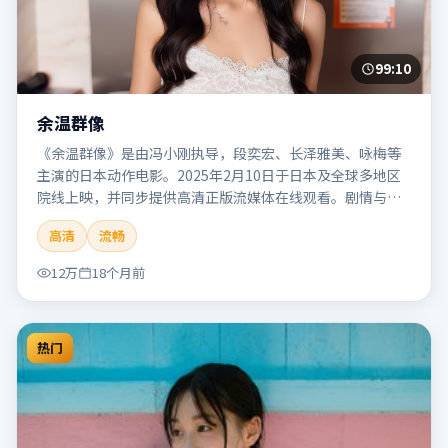
99:10
余温群像
《余温群像》是由冯小刚执导，段奕宏、长泽雅美、咏梅等
主演的日本动作电影。2025年2月10日于日本及全球多地区
院线上映，并同步提供高清正版流媒体在线观看。剧情与看
点：动作场面密集，节奏明快，适合喜欢热血追缉与爆破场
高清
流畅
面的观众。本片适合检索「余温群像」「冯小刚」「动作」
「日本」「2025」「2025-02-10上映」等关键词的影迷阅读
12万
18个月前
简介与主创信息。
热门