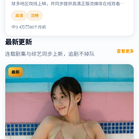
球多地区院线上映，并同步提供高清正版流媒体在线观看。
剧情与看点：情感细腻动人，人物关系真实可信，适合喜欢
高清
流畅
温情叙事的观众。本片适合检索「烈日晨星」「顾长卫」
「爱情」「美国」「2019」「2019-12-15上映」等关键词的
3.4万
80个月前
影迷阅读简介与主创信息。
最新更新
查看更多
连载剧集与综艺同步上新，追剧不掉队
最新