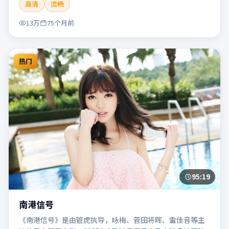
高清
流畅
片适合检索「南港列车」「贾樟柯」「犯罪」「韩国」
「2020」「2020-05-27上映」等关键词的影迷阅读简介与主
13万
75个月前
创信息。
热门
95:19
南港信号
《南港信号》是由管虎执导，咏梅、菅田将晖、雷佳音等主