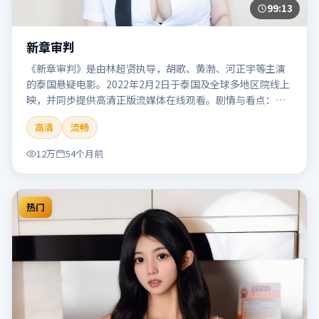
99:13
新章审判
《新章审判》是由林超贤执导，胡歌、黄渤、河正宇等主演
的泰国悬疑电影。2022年2月2日于泰国及全球多地区院线上
映，并同步提供高清正版流媒体在线观看。剧情与看点：悬
念层层推进，线索相互勾连，结局出人意料，适合推理爱好
高清
流畅
者。本片适合检索「新章审判」「林超贤」「悬疑」「泰
国」「2022」「2022-02-02上映」等关键词的影迷阅读简介
12万
54个月前
与主创信息。
热门