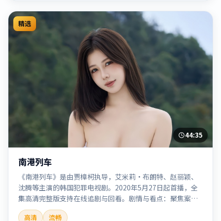
精选
44:35
南港列车
《南港列车》是由贾樟柯执导，艾米莉·布朗特、赵丽颖、
沈腾等主演的韩国犯罪电视剧。2020年5月27日起首播，全
集高清完整版支持在线追剧与回看。剧情与看点：聚焦案件
与人性灰色地带，张力十足，兼具社会观察与戏剧冲突。本
高清
流畅
片适合检索「南港列车」「贾樟柯」「犯罪」「韩国」