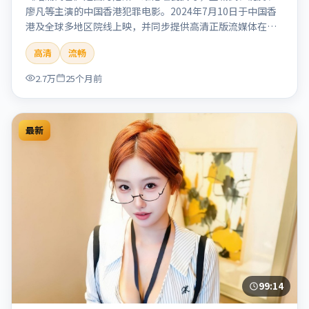
廖凡等主演的中国香港犯罪电影。2024年7月10日于中国香
港及全球多地区院线上映，并同步提供高清正版流媒体在线
观看。剧情与看点：聚焦案件与人性灰色地带，张力十足，
高清
流畅
兼具社会观察与戏剧冲突。本片适合检索「暗涌寓言」「丹
尼斯·维伦纽瓦」「犯罪」「中国香港」「2024」「2024-
2.7万
25个月前
07-10上映」等关键词的影迷阅读简介与主创信息。
最新
99:14